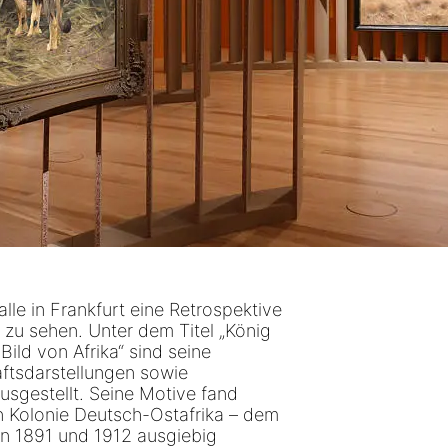
alle in Frankfurt eine Retrospektive
 zu sehen. Unter dem Titel „König
Bild von Afrika“ sind seine
ftsdarstellungen sowie
usgestellt. Seine Motive fand
n Kolonie Deutsch-Ostafrika – dem
en 1891 und 1912 ausgiebig