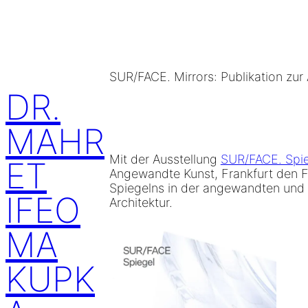
Skip
to
content
SUR/FACE. Mirrors: Publikation zur
DR.
MAHR
Mit der Ausstellung
SUR/FACE. Spi
ET
Angewandte Kunst, Frankfurt den 
Spiegelns in der angewandten und 
IFEO
Architektur.
MA
KUPK