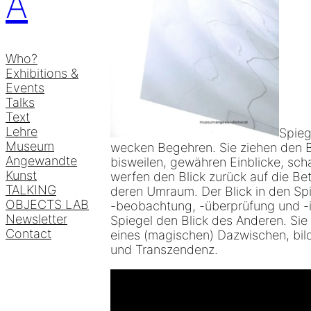
A
Who?
Exhibitions &
Events
Talks
Text
Lehre
Spieg
Museum
wecken Begehren. Sie ziehen den Blic
Angewandte
bisweilen, gewähren Einblicke, sch
Kunst
werfen den Blick zurück auf die Be
TALKING
deren Umraum. Der Blick in den Sp
OBJECTS LAB
-beobachtung, -überprüfung und -i
Newsletter
Spiegel den Blick des Anderen. Sie
Contact
eines (magischen) Dazwischen, bil
und Transzendenz.