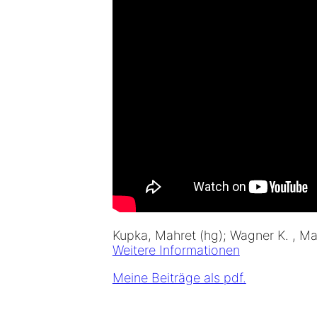
Kupka, Mahret (hg); Wagner K. , Ma
Weitere Informationen
Meine Beiträge als pdf.