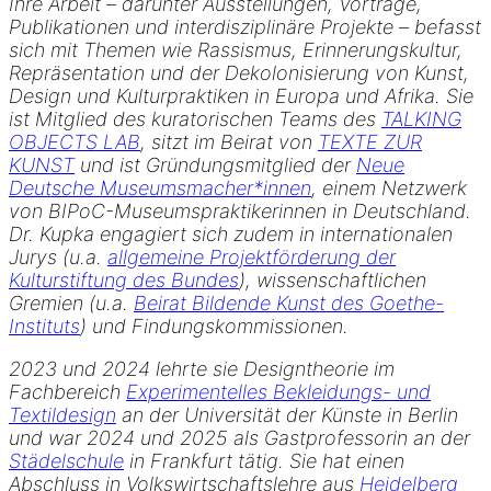
Ihre Arbeit – darunter Ausstellungen, Vorträge,
Publikationen und interdisziplinäre Projekte – befasst
sich mit Themen wie Rassismus, Erinnerungskultur,
Repräsentation und der Dekolonisierung von Kunst,
Design und Kulturpraktiken in Europa und Afrika. Sie
ist Mitglied des kuratorischen Teams des
TALKING
OBJECTS LAB
, sitzt im Beirat von
TEXTE ZUR
KUNST
und ist Gründungsmitglied der
Neue
Deutsche Museumsmacher*innen
, einem Netzwerk
von BIPoC-Museumspraktikerinnen in Deutschland.
Dr. Kupka engagiert sich zudem in internationalen
Jurys (u.a.
allgemeine Projektförderung der
Kulturstiftung des Bundes
), wissenschaftlichen
Gremien (u.a.
Beirat Bildende Kunst des Goethe-
Instituts
) und Findungskommissionen.
2023 und 2024 lehrte sie Designtheorie im
Fachbereich
Experimentelles Bekleidungs- und
Textildesign
an der Universität der Künste in Berlin
und war 2024 und 2025 als Gastprofessorin an der
Städelschule
in Frankfurt tätig. Sie hat einen
Abschluss in Volkswirtschaftslehre aus
Heidelberg