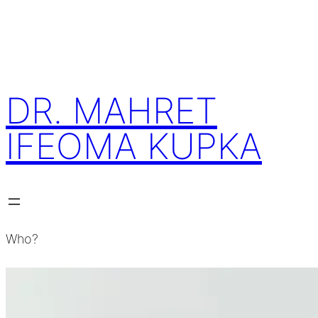
Skip
to
content
DR. MAHRET
IFEOMA KUPKA
Who?