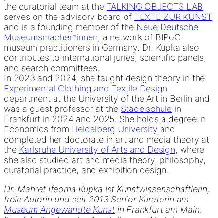
the curatorial team at the
TALKING OBJECTS LAB
,
serves on the advisory board of
TEXTE ZUR KUNST
,
and is a founding member of the
Neue Deutsche
Museumsmacher*innen
, a network of BIPoC
museum practitioners in Germany. Dr. Kupka also
contributes to international juries, scientific panels,
and search committees.
In 2023 and 2024, she taught design theory in the
Experimental Clothing and Textile Design
department at the University of the Art in Berlin and
was a guest professor at the
Städelschule
in
Frankfurt in 2024 and 2025. She holds a degree in
Economics from
Heidelberg University
and
completed her doctorate in art and media theory at
the
Karlsruhe University of Arts and Design
, where
she also studied art and media theory, philosophy,
curatorial practice, and exhibition design.
Dr. Mahret Ifeoma Kupka ist Kunstwissenschaftlerin,
freie Autorin und seit 2013 Senior Kuratorin am
Museum Angewandte Kunst
in Frankfurt am Main.