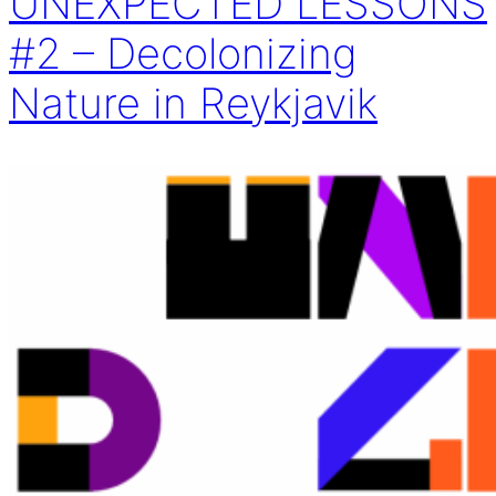
UNEXPECTED LESSONS
#2 – Decolonizing
Nature in Reykjavik